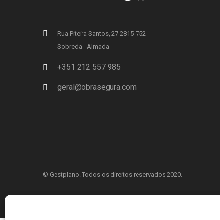
Rua Piteira Santos, 27 2815-752
Sobreda - Almada
+351 212 557 985
geral@obrasegura.com
© Gestplano. Todos os direitos reservados 2020.