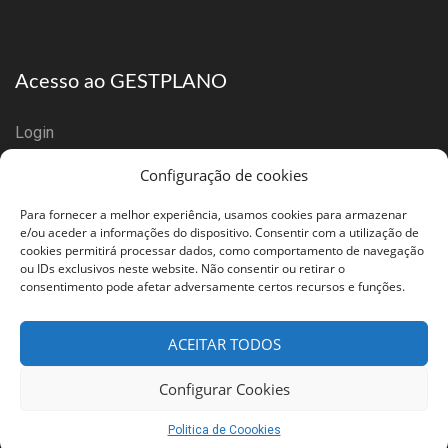
Acesso ao GESTPLANO
Login
Configuração de cookies
Registar Empresa
Para fornecer a melhor experiência, usamos cookies para armazenar
e/ou aceder a informações do dispositivo. Consentir com a utilização de
cookies permitirá processar dados, como comportamento de navegação
ou IDs exclusivos neste website. Não consentir ou retirar o
consentimento pode afetar adversamente certos recursos e funções.
© Gestplano. Todos os direitos reservados 2020.
ACEITAR TODOS
Inicio
Quem Somos
O Produto
Questões
Legal
Configurar Cookies
Contactos
Politica de Coookies